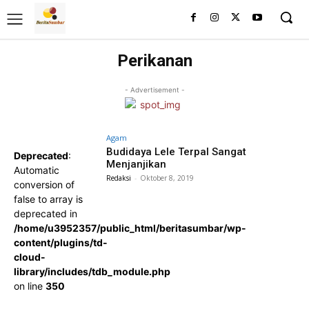
Perikanan
- Advertisement -
Agam
Budidaya Lele Terpal Sangat
Deprecated
:
Menjanjikan
Automatic
Redaksi
-
Oktober 8, 2019
conversion of
false to array is
deprecated in
/home/u3952357/public_html/beritasumbar/wp-
content/plugins/td-
cloud-
library/includes/tdb_module.php
on line
350