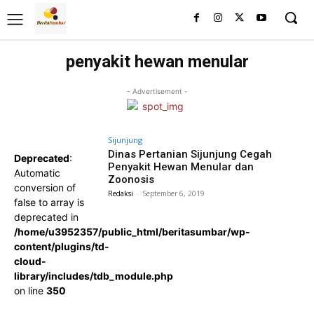
penyakit hewan menular
- Advertisement -
Sijunjung
Dinas Pertanian Sijunjung Cegah
Deprecated
:
Penyakit Hewan Menular dan
Automatic
Zoonosis
conversion of
Redaksi
-
September 6, 2019
false to array is
deprecated in
/home/u3952357/public_html/beritasumbar/wp-
content/plugins/td-
cloud-
library/includes/tdb_module.php
on line
350