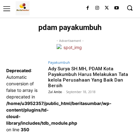
pdam payakumbuh
- Advertisement -
Payakumbuh
Ady Surya SH.MH, PDAM Kota
Deprecated
:
Payakumbuh Harus Melakukan Tata
Automatic
kelola Perusahaan Yang Baik Dan
conversion of
Bersih
false to array is
Zal Ambo
-
September 18, 2018
deprecated in
/home/u3952357/public_html/beritasumbar/wp-
content/plugins/td-
cloud-
library/includes/tdb_module.php
on line
350