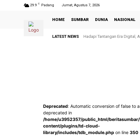
C
29.9
Padang
Jumat, Agustus 7, 2026
HOME
SUMBAR
DUNIA
NASIONAL
LATEST NEWS
Hadapi Tantangan Era Digital, A
Deprecated
: Automatic conversion of false to a
deprecated in
/home/u3952357/public_html/beritasumbar
content/plugins/td-cloud-
library/includes/tdb_module.php
on line
350