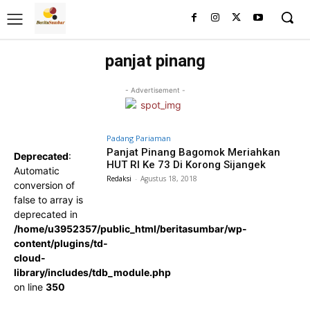
panjat pinang
- Advertisement -
Padang Pariaman
Panjat Pinang Bagomok Meriahkan
Deprecated
:
HUT RI Ke 73 Di Korong Sijangek
Automatic
Redaksi
-
Agustus 18, 2018
conversion of
false to array is
deprecated in
/home/u3952357/public_html/beritasumbar/wp-
content/plugins/td-
cloud-
library/includes/tdb_module.php
on line
350