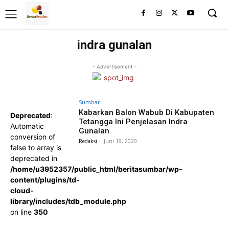
indra gunalan
- Advertisement -
Sumbar
Kabarkan Balon Wabub Di Kabupaten
Deprecated
:
Tetangga Ini Penjelasan Indra
Automatic
Gunalan
conversion of
Redaksi
-
Juni 19, 2020
false to array is
deprecated in
/home/u3952357/public_html/beritasumbar/wp-
content/plugins/td-
cloud-
library/includes/tdb_module.php
on line
350