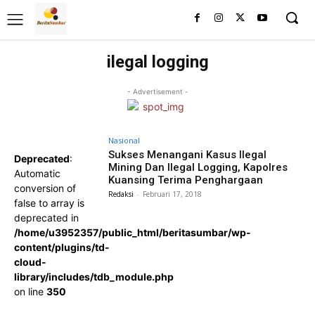
ilegal logging
- Advertisement -
Nasional
Sukses Menangani Kasus Ilegal
Deprecated
:
Mining Dan Ilegal Logging, Kapolres
Automatic
Kuansing Terima Penghargaan
conversion of
Redaksi
-
Februari 17, 2018
false to array is
deprecated in
/home/u3952357/public_html/beritasumbar/wp-
content/plugins/td-
cloud-
library/includes/tdb_module.php
on line
350