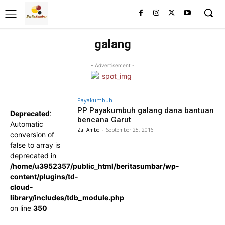
galang
- Advertisement -
Payakumbuh
PP Payakumbuh galang dana bantuan
Deprecated
:
bencana Garut
Automatic
Zal Ambo
-
September 25, 2016
conversion of
false to array is
deprecated in
/home/u3952357/public_html/beritasumbar/wp-
content/plugins/td-
cloud-
library/includes/tdb_module.php
on line
350