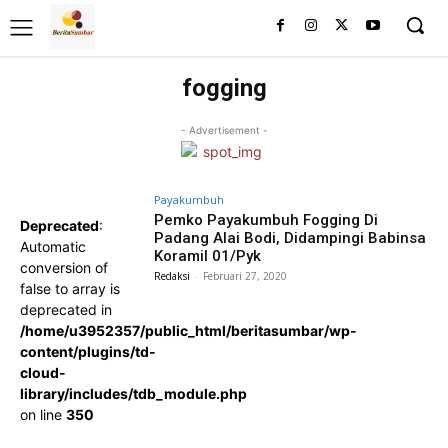
fogging
- Advertisement -
Payakumbuh
Pemko Payakumbuh Fogging Di
Deprecated
:
Padang Alai Bodi, Didampingi Babinsa
Automatic
Koramil 01/Pyk
conversion of
Redaksi
-
Februari 27, 2020
false to array is
deprecated in
/home/u3952357/public_html/beritasumbar/wp-
content/plugins/td-
cloud-
library/includes/tdb_module.php
on line
350