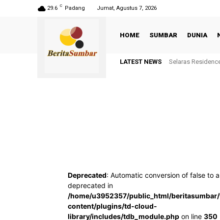
C
29.6
Padang
Jumat, Agustus 7, 2026
HOME
SUMBAR
DUNIA
LATEST NEWS
Selaras Residenc
Deprecated
: Automatic conversion of false to a
deprecated in
/home/u3952357/public_html/beritasumbar
content/plugins/td-cloud-
library/includes/tdb_module.php
on line
350