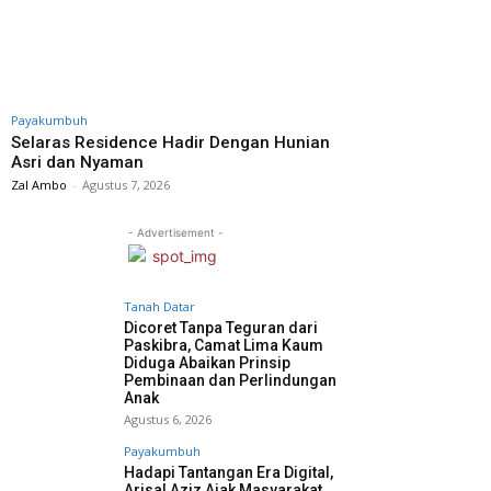
Payakumbuh
Selaras Residence Hadir Dengan Hunian
Asri dan Nyaman
Zal Ambo
-
Agustus 7, 2026
- Advertisement -
Tanah Datar
Dicoret Tanpa Teguran dari
Paskibra, Camat Lima Kaum
Diduga Abaikan Prinsip
Pembinaan dan Perlindungan
Anak
Agustus 6, 2026
Payakumbuh
Hadapi Tantangan Era Digital,
Arisal Aziz Ajak Masyarakat