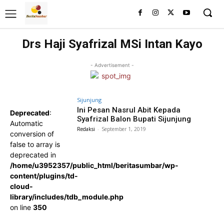
Drs Haji Syafrizal MSi Intan Kayo
- Advertisement -
Sijunjung
Ini Pesan Nasrul Abit Kepada
Deprecated
:
Syafrizal Balon Bupati Sijunjung
Automatic
Redaksi
-
September 1, 2019
conversion of
false to array is
deprecated in
/home/u3952357/public_html/beritasumbar/wp-
content/plugins/td-
cloud-
library/includes/tdb_module.php
on line
350