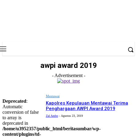
awpi award 2019
- Advertisement -
Mentawai
Deprecated
:
Kapolres Kepulauan Mentawai Terima
Automatic
Penghargaan AWPI Award 2019
conversion of false
Zal Ambo
-
Agustus 23, 2019
to array is
deprecated in
/home/u3952357/public_html/beritasumbar/wp-
content/plugins/td-