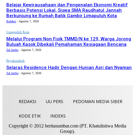
Belajar Kewirausahaan dan Pengenalan Ekonomi Kreatif
Berbasis Potensi Lokal, Siswa SMA Raudhatul Jannah
Berkunjung ke Rumah Batik Gambir Limapuluh Kota
Redaksi
-
Agustus 7, 2026
Limapuluh Kota
Melalui Program Non Fisik TMMD/N ke 129, Warga Jorong
Buluah Kasok Dibekali Pemahaman Kesiagaan Bencana
Zal Ambo
-
Agustus 7, 2026
Payakumbuh
Selaras Residence Hadir Dengan Hunian Asri dan Nyaman
Zal Ambo
-
Agustus 7, 2026
REDAKSI
UU PERS
PEDOMAN MEDIA SIBER
KODE ETIK
INDEKS
Copyright © 2012 beritasumbar.com (PT. Khatulistiwa Media
Group).