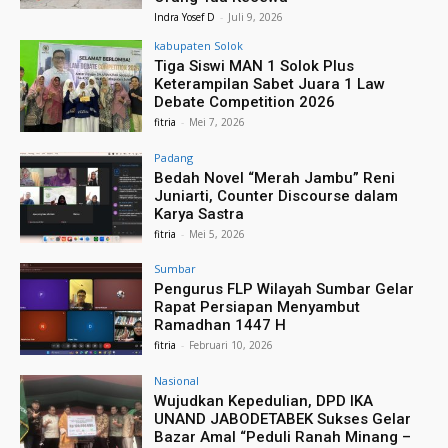
Indra Yosef D
-
Juli 9, 2026
kabupaten Solok
Tiga Siswi MAN 1 Solok Plus
Keterampilan Sabet Juara 1 Law
Debate Competition 2026
fitria
-
Mei 7, 2026
Padang
Bedah Novel “Merah Jambu” Reni
Juniarti, Counter Discourse dalam
Karya Sastra
fitria
-
Mei 5, 2026
Sumbar
Pengurus FLP Wilayah Sumbar Gelar
Rapat Persiapan Menyambut
Ramadhan 1447 H
fitria
-
Februari 10, 2026
Nasional
Wujudkan Kepedulian, DPD IKA
UNAND JABODETABEK Sukses Gelar
Bazar Amal “Peduli Ranah Minang –