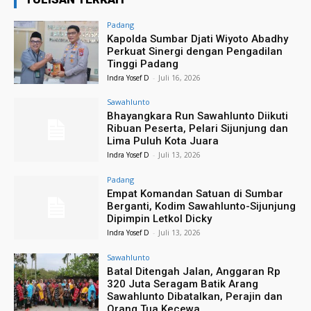
Padang
Kapolda Sumbar Djati Wiyoto Abadhy
Perkuat Sinergi dengan Pengadilan
Tinggi Padang
Indra Yosef D
-
Juli 16, 2026
Sawahlunto
Bhayangkara Run Sawahlunto Diikuti
Ribuan Peserta, Pelari Sijunjung dan
Lima Puluh Kota Juara
Indra Yosef D
-
Juli 13, 2026
Padang
Empat Komandan Satuan di Sumbar
Berganti, Kodim Sawahlunto-Sijunjung
Dipimpin Letkol Dicky
Indra Yosef D
-
Juli 13, 2026
Sawahlunto
Batal Ditengah Jalan, Anggaran Rp
320 Juta Seragam Batik Arang
Sawahlunto Dibatalkan, Perajin dan
Orang Tua Kecewa