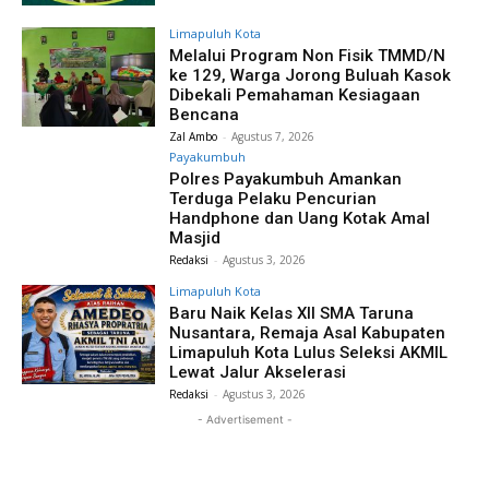
Limapuluh Kota
Melalui Program Non Fisik TMMD/N
ke 129, Warga Jorong Buluah Kasok
Dibekali Pemahaman Kesiagaan
Bencana
Zal Ambo
-
Agustus 7, 2026
Payakumbuh
Polres Payakumbuh Amankan
Terduga Pelaku Pencurian
Handphone dan Uang Kotak Amal
Masjid
Redaksi
-
Agustus 3, 2026
Limapuluh Kota
Baru Naik Kelas XII SMA Taruna
Nusantara, Remaja Asal Kabupaten
Limapuluh Kota Lulus Seleksi AKMIL
Lewat Jalur Akselerasi
Redaksi
-
Agustus 3, 2026
- Advertisement -