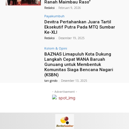
Ranah Maimbau Raso”
Redaksi
-
Februari 9, 2026
Payakumbuh
Devitra Pertahankan Juara Tartil
Eksekutif Putra Pada MTQ Sumbar
Ke-XLI
Redaksi
-
Desember 19, 2025
Kolom & Opini
BAZNAS Limapuluh Kota Dukung
Langkah Cepat WANA Baruah
Gunuang untuk Membentuk
Komunitas Siaga Bencana Nagari
(KSBN)
tan gindo
-
Desember 13, 2025
- Advertisement -