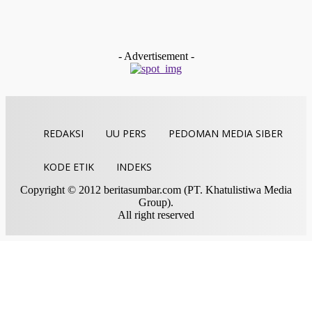
Dunia
New Normal, 71 Putra Terbaik dari Berbagai Negara Diwisu
di Yaman
Redaksi
-
Agustus 29, 2020
- Advertisement -
REDAKSI
UU PERS
PEDOMAN MEDIA SIBER
KODE ETIK
INDEKS
Copyright © 2012 beritasumbar.com (PT. Khatulistiwa Media
Group).
All right reserved