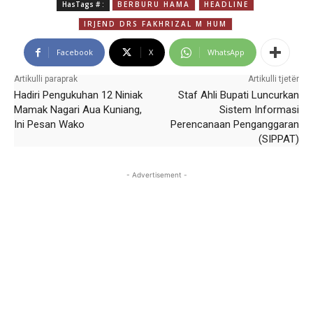
HasTags # :
BERBURU HAMA
HEADLINE
IRJEND DRS FAKHRIZAL M HUM
Facebook
X
WhatsApp
Artikulli paraprak
Artikulli tjetër
Hadiri Pengukuhan 12 Niniak
Staf Ahli Bupati Luncurkan
Mamak Nagari Aua Kuniang,
Sistem Informasi
Ini Pesan Wako
Perencanaan Penganggaran
(SIPPAT)
- Advertisement -