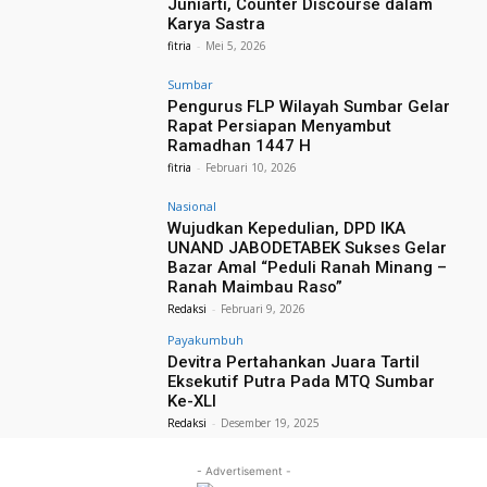
Juniarti, Counter Discourse dalam
Karya Sastra
fitria
-
Mei 5, 2026
Sumbar
Pengurus FLP Wilayah Sumbar Gelar
Rapat Persiapan Menyambut
Ramadhan 1447 H
fitria
-
Februari 10, 2026
Nasional
Wujudkan Kepedulian, DPD IKA
UNAND JABODETABEK Sukses Gelar
Bazar Amal “Peduli Ranah Minang –
Ranah Maimbau Raso”
Redaksi
-
Februari 9, 2026
Payakumbuh
Devitra Pertahankan Juara Tartil
Eksekutif Putra Pada MTQ Sumbar
Ke-XLI
Redaksi
-
Desember 19, 2025
- Advertisement -