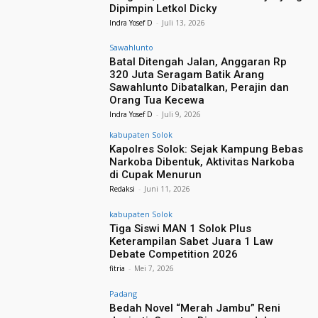
Dipimpin Letkol Dicky
Indra Yosef D
-
Juli 13, 2026
Sawahlunto
Batal Ditengah Jalan, Anggaran Rp
320 Juta Seragam Batik Arang
Sawahlunto Dibatalkan, Perajin dan
Orang Tua Kecewa
Indra Yosef D
-
Juli 9, 2026
kabupaten Solok
Kapolres Solok: Sejak Kampung Bebas
Narkoba Dibentuk, Aktivitas Narkoba
di Cupak Menurun
Redaksi
-
Juni 11, 2026
kabupaten Solok
Tiga Siswi MAN 1 Solok Plus
Keterampilan Sabet Juara 1 Law
Debate Competition 2026
fitria
-
Mei 7, 2026
Padang
Bedah Novel “Merah Jambu” Reni