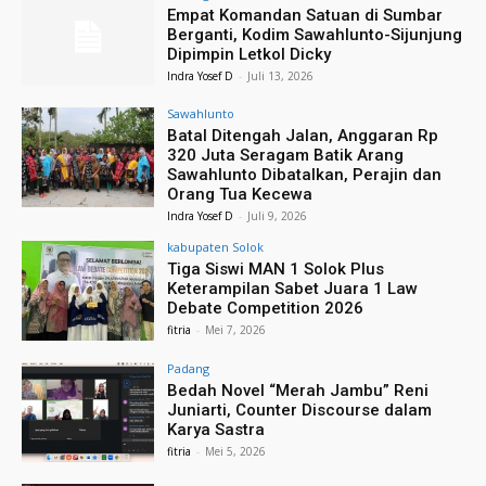
Empat Komandan Satuan di Sumbar
Berganti, Kodim Sawahlunto-Sijunjung
Dipimpin Letkol Dicky
Indra Yosef D
-
Juli 13, 2026
Sawahlunto
Batal Ditengah Jalan, Anggaran Rp
320 Juta Seragam Batik Arang
Sawahlunto Dibatalkan, Perajin dan
Orang Tua Kecewa
Indra Yosef D
-
Juli 9, 2026
kabupaten Solok
Tiga Siswi MAN 1 Solok Plus
Keterampilan Sabet Juara 1 Law
Debate Competition 2026
fitria
-
Mei 7, 2026
Padang
Bedah Novel “Merah Jambu” Reni
Juniarti, Counter Discourse dalam
Karya Sastra
fitria
-
Mei 5, 2026