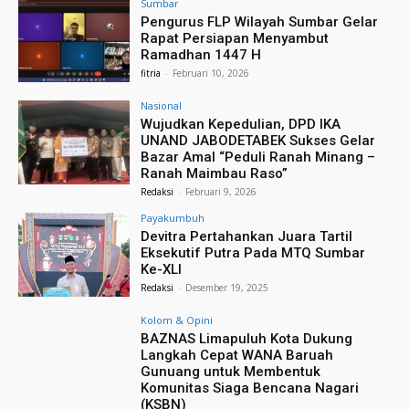
Sumbar
Pengurus FLP Wilayah Sumbar Gelar
Rapat Persiapan Menyambut
Ramadhan 1447 H
fitria
-
Februari 10, 2026
Nasional
Wujudkan Kepedulian, DPD IKA
UNAND JABODETABEK Sukses Gelar
Bazar Amal “Peduli Ranah Minang –
Ranah Maimbau Raso”
Redaksi
-
Februari 9, 2026
Payakumbuh
Devitra Pertahankan Juara Tartil
Eksekutif Putra Pada MTQ Sumbar
Ke-XLI
Redaksi
-
Desember 19, 2025
Kolom & Opini
BAZNAS Limapuluh Kota Dukung
Langkah Cepat WANA Baruah
Gunuang untuk Membentuk
Komunitas Siaga Bencana Nagari
(KSBN)