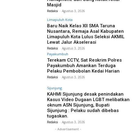
Masjid
Redaksi
-
Agustus 3, 2026
Limapuluh Kota
Baru Naik Kelas XII SMA Taruna
Nusantara, Remaja Asal Kabupaten
Limapuluh Kota Lulus Seleksi AKMIL
Lewat Jalur Akselerasi
Redaksi
-
Agustus 3, 2026
Payakumbuh
Terekam CCTV, Sat Reskrim Polres
Payakumbuh Amankan Terduga
Pelaku Pembobolan Kedai Harian
Redaksi
-
Agustus 3, 2026
Sijunjung
KAHMI Sijunjung desak penindakan
Kasus Video Dugaan LGBT melibatkan
oknum ASN Sijunjung, Bupati
Sijunjung : Pelaku sudah dibebas
tugaskan.
Redaksi
-
Agustus 3, 2026
- Advertisement -