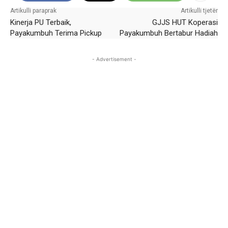
Artikulli paraprak
Artikulli tjetër
Kinerja PU Terbaik,
GJJS HUT Koperasi
Payakumbuh Terima Pickup
Payakumbuh Bertabur Hadiah
- Advertisement -