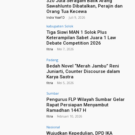
320 Juta Seragam Batik Arang
Sawahlunto Dibatalkan, Perajin dan
Orang Tua Kecewa
Indra Yosef D
-
Juli 9, 2026
kabupaten Solok
Tiga Siswi MAN 1 Solok Plus
Keterampilan Sabet Juara 1 Law
Debate Competition 2026
fitria
-
Mei 7, 2026
Padang
Bedah Novel “Merah Jambu” Reni
Juniarti, Counter Discourse dalam
Karya Sastra
fitria
-
Mei 5, 2026
Sumbar
Pengurus FLP Wilayah Sumbar Gelar
Rapat Persiapan Menyambut
Ramadhan 1447 H
fitria
-
Februari 10, 2026
Nasional
Wujudkan Kepedulian, DPD IKA