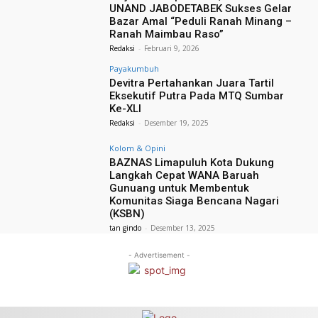
UNAND JABODETABEK Sukses Gelar
Bazar Amal “Peduli Ranah Minang –
Ranah Maimbau Raso”
Redaksi
-
Februari 9, 2026
Payakumbuh
Devitra Pertahankan Juara Tartil
Eksekutif Putra Pada MTQ Sumbar
Ke-XLI
Redaksi
-
Desember 19, 2025
Kolom & Opini
BAZNAS Limapuluh Kota Dukung
Langkah Cepat WANA Baruah
Gunuang untuk Membentuk
Komunitas Siaga Bencana Nagari
(KSBN)
tan gindo
-
Desember 13, 2025
- Advertisement -