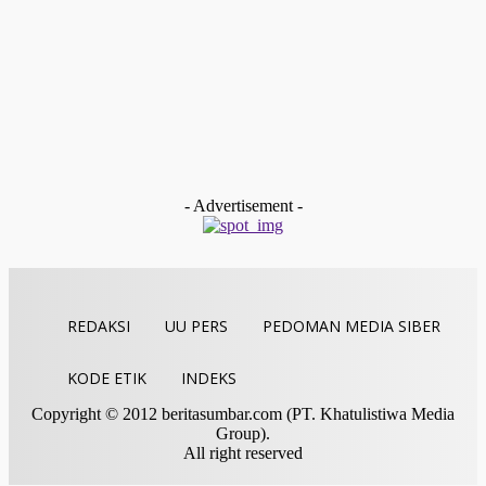
Payakumbuh
Devitra Pertahankan Juara Tartil Eksekutif Putra Pada MTQ
Sumbar Ke-XLI
Redaksi
-
Desember 19, 2025
Kolom & Opini
BAZNAS Limapuluh Kota Dukung Langkah Cepat WANA
Baruah Gunuang untuk Membentuk Komunitas Siaga
Bencana Nagari (KSBN)
tan gindo
-
Desember 13, 2025
- Advertisement -
REDAKSI
UU PERS
PEDOMAN MEDIA SIBER
KODE ETIK
INDEKS
Copyright © 2012 beritasumbar.com (PT. Khatulistiwa Media
Group).
All right reserved