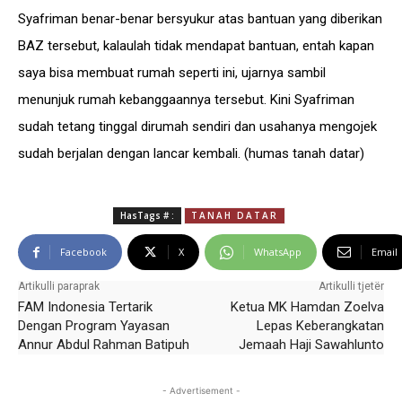
Syafriman benar-benar bersyukur atas bantuan yang diberikan
BAZ tersebut, kalaulah tidak mendapat bantuan, entah kapan
saya bisa membuat rumah seperti ini, ujarnya sambil
menunjuk rumah kebanggaannya tersebut. Kini Syafriman
sudah tetang tinggal dirumah sendiri dan usahanya mengojek
sudah berjalan dengan lancar kembali. (humas tanah datar)
HasTags # :
TANAH DATAR
Facebook
X
WhatsApp
Email
Artikulli paraprak
Artikulli tjetër
FAM Indonesia Tertarik
Ketua MK Hamdan Zoelva
Dengan Program Yayasan
Lepas Keberangkatan
Annur Abdul Rahman Batipuh
Jemaah Haji Sawahlunto
- Advertisement -