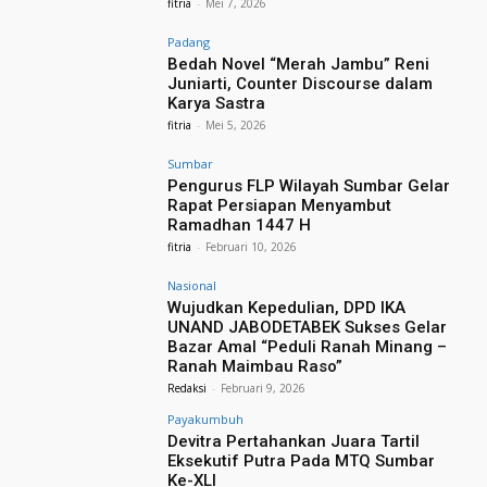
fitria
-
Mei 7, 2026
Padang
Bedah Novel “Merah Jambu” Reni
Juniarti, Counter Discourse dalam
Karya Sastra
fitria
-
Mei 5, 2026
Sumbar
Pengurus FLP Wilayah Sumbar Gelar
Rapat Persiapan Menyambut
Ramadhan 1447 H
fitria
-
Februari 10, 2026
Nasional
Wujudkan Kepedulian, DPD IKA
UNAND JABODETABEK Sukses Gelar
Bazar Amal “Peduli Ranah Minang –
Ranah Maimbau Raso”
Redaksi
-
Februari 9, 2026
Payakumbuh
Devitra Pertahankan Juara Tartil
Eksekutif Putra Pada MTQ Sumbar
Ke-XLI