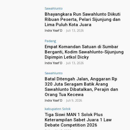
Sawahlunto
Bhayangkara Run Sawahlunto Diikuti
Ribuan Peserta, Pelari Sijunjung dan
Lima Puluh Kota Juara
Indra Yosef D
-
Juli 13, 2026
Padang
Empat Komandan Satuan di Sumbar
Berganti, Kodim Sawahlunto-Sijunjung
Dipimpin Letkol Dicky
Indra Yosef D
-
Juli 13, 2026
Sawahlunto
Batal Ditengah Jalan, Anggaran Rp
320 Juta Seragam Batik Arang
Sawahlunto Dibatalkan, Perajin dan
Orang Tua Kecewa
Indra Yosef D
-
Juli 9, 2026
kabupaten Solok
Tiga Siswi MAN 1 Solok Plus
Keterampilan Sabet Juara 1 Law
Debate Competition 2026