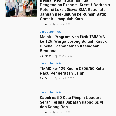
Belajar Kewirausahaan dan
Pengenalan Ekonomi Kreatif Berbasis
Potensi Lokal, Siswa SMA Raudhatul
Jannah Berkunjung ke Rumah Batik
Gambir Limapuluh Kota
Redaksi
-
Agustus 7, 2026
Limapuluh Kota
Melalui Program Non Fisik TMMD/N
ke 129, Warga Jorong Buluah Kasok
Dibekali Pemahaman Kesiagaan
Bencana
Zal Ambo
-
Agustus 7, 2026
Limapuluh Kota
TMMD ke-129 Kodim 0306/50 Kota
Pacu Pengerasan Jalan
Zal Ambo
-
Agustus 6, 2026
Limapuluh Kota
Kapolres 50 Kota Pimpin Upacara
Serah Terima Jabatan Kabag SDM
dan Kabag Ren
Redaksi
-
Agustus 5, 2026