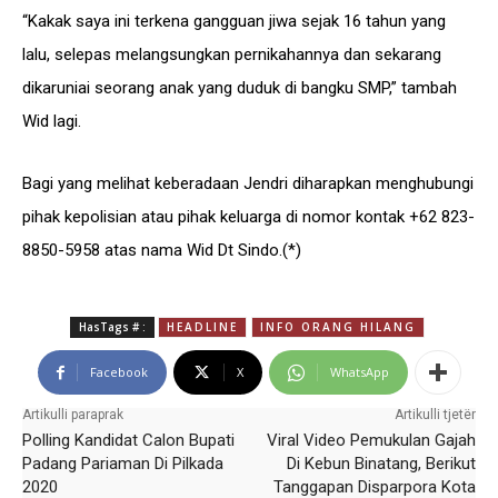
“Kakak saya ini terkena gangguan jiwa sejak 16 tahun yang
lalu, selepas melangsungkan pernikahannya dan sekarang
dikaruniai seorang anak yang duduk di bangku SMP,” tambah
Wid lagi.
Bagi yang melihat keberadaan Jendri diharapkan menghubungi
pihak kepolisian atau pihak keluarga di nomor kontak +62 823-
8850-5958 atas nama Wid Dt Sindo.(*)
HasTags # :
HEADLINE
INFO ORANG HILANG
Facebook
X
WhatsApp
Artikulli paraprak
Artikulli tjetër
Polling Kandidat Calon Bupati
Viral Video Pemukulan Gajah
Padang Pariaman Di Pilkada
Di Kebun Binatang, Berikut
2020
Tanggapan Disparpora Kota