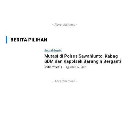
- Advertisement -
BERITA PILIHAN
Sawahlunto
Mutasi di Polres Sawahlunto, Kabag
SDM dan Kapolsek Barangin Berganti
Indra Yosef D
-
Agustus 6, 2026
- Advertisement -