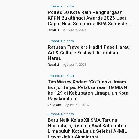
Limapuluh Kota
Polres 50 Kota Raih Penghargaan
KPPN Bukittinggi Awards 2026 Usai
Capai Nilai Sempurna IKPA Semester I
Redaksi
-
Agustus 5, 2026
Limapuluh Kota
Ratusan Travelers Hadiri Pasa Harau
Art & Culture Festival di Lembah
Harau.
Redaksi
-
Agustus 4, 2026
Limapuluh Kota
Tim Wasev Kodam XX/Tuanku Imam
Bonjol Tinjau Pelaksanaan TMMD/N
ke 129 di Kabupaten Limapuluh Kota
Payakumbuh
Zal Ambo
-
Agustus 3, 2026
Limapuluh Kota
Baru Naik Kelas XII SMA Taruna
Nusantara, Remaja Asal Kabupaten
Limapuluh Kota Lulus Seleksi AKMIL
Lewat Jalur Akselerasi