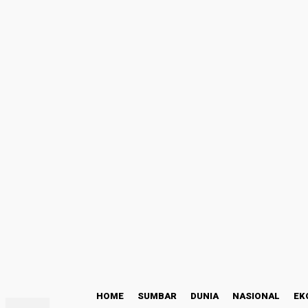
Masuk
Selamat Datang! Masuk ke akun Anda
nama pengguna
kata sandi Anda
Lupa kata sandi Anda? mendapatkan bantuan
Kode Etik
Pemulihan password
Memulihkan kata sandi anda
email Anda
Sebuah kata sandi akan dikirimkan ke email Anda.
C
29.9
Padang
Sabtu, Agustus 8, 2026
HOME
SUMBAR
DUNIA
NASIONAL
EK