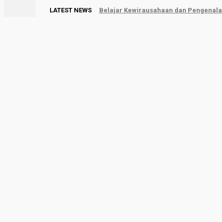
LATEST NEWS
Belajar Kewirausahaan dan Pengenalan
Limapuluh Kota