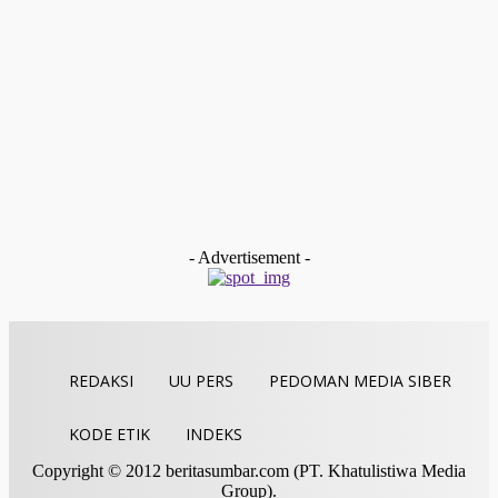
Redaksi
-
Februari 9, 2026
Payakumbuh
Devitra Pertahankan Juara Tartil Eksekutif Putra Pada MTQ
Sumbar Ke-XLI
Redaksi
-
Desember 19, 2025
Kolom & Opini
BAZNAS Limapuluh Kota Dukung Langkah Cepat WANA
Baruah Gunuang untuk Membentuk Komunitas Siaga
Bencana Nagari (KSBN)
tan gindo
-
Desember 13, 2025
- Advertisement -
REDAKSI
UU PERS
PEDOMAN MEDIA SIBER
KODE ETIK
INDEKS
Copyright © 2012 beritasumbar.com (PT. Khatulistiwa Media
Group).