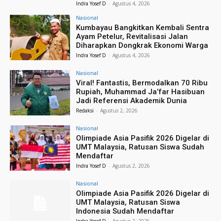
Indra Yosef D
-
Agustus 4, 2026
Nasional
Kumbayau Bangkitkan Kembali Sentra
Ayam Petelur, Revitalisasi Jalan
Diharapkan Dongkrak Ekonomi Warga
Indra Yosef D
-
Agustus 4, 2026
Nasional
Viral! Fantastis, Bermodalkan 70 Ribu
Rupiah, Muhammad Ja’far Hasibuan
Jadi Referensi Akademik Dunia
Redaksi
-
Agustus 2, 2026
Nasional
Olimpiade Asia Pasifik 2026 Digelar di
UMT Malaysia, Ratusan Siswa Sudah
Mendaftar
Indra Yosef D
-
Agustus 2, 2026
Nasional
Olimpiade Asia Pasifik 2026 Digelar di
UMT Malaysia, Ratusan Siswa
Indonesia Sudah Mendaftar
Indra Yosef D
-
Agustus 2, 2026