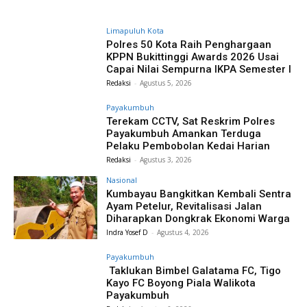
Limapuluh Kota
Polres 50 Kota Raih Penghargaan
KPPN Bukittinggi Awards 2026 Usai
Capai Nilai Sempurna IKPA Semester I
Redaksi
-
Agustus 5, 2026
Payakumbuh
Terekam CCTV, Sat Reskrim Polres
Payakumbuh Amankan Terduga
Pelaku Pembobolan Kedai Harian
Redaksi
-
Agustus 3, 2026
Nasional
Kumbayau Bangkitkan Kembali Sentra
Ayam Petelur, Revitalisasi Jalan
Diharapkan Dongkrak Ekonomi Warga
Indra Yosef D
-
Agustus 4, 2026
Payakumbuh
Taklukan Bimbel Galatama FC, Tigo
Kayo FC Boyong Piala Walikota
Payakumbuh