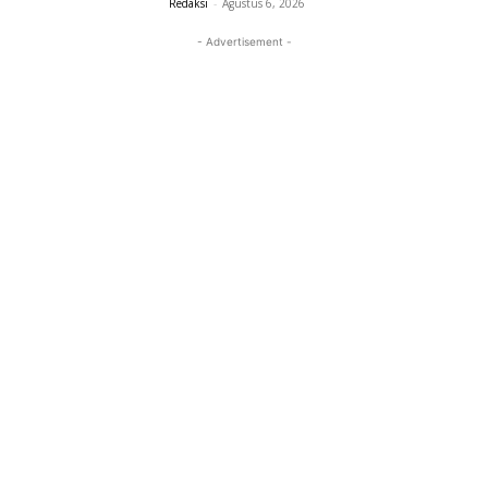
Redaksi
-
Agustus 6, 2026
- Advertisement -