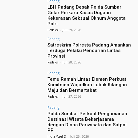
Padang
LBH Padang Desak Polda Sumbar
Gelar Perkara Kasus Dugaan
Kekerasan Seksual Oknum Anggota
Polri
Redaksi
-
Juli 29, 2026
Padang
Satreskrim Polresta Padang Amankan
Terduga Pelaku Pencurian Lintas
Provinsi
Redaksi
-
Juli 28, 2026
Padang
Temu Ramah Lintas Elemen Perkuat
Komitmen Wujudkan Lubuk Kilangan
Maju dan Bermartabat
Redaksi
-
Juli 27, 2026
Padang
Polda Sumbar Perkuat Pengamanan
Destinasi Wisata Bekerjasama
dengan Dinas Pariwisata dan Satpol
PP
Indra Yosef D
-
Juli 26, 2026