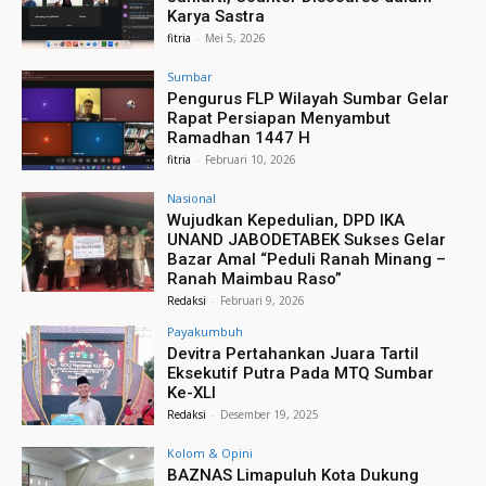
Karya Sastra
fitria
-
Mei 5, 2026
Sumbar
Pengurus FLP Wilayah Sumbar Gelar
Rapat Persiapan Menyambut
Ramadhan 1447 H
fitria
-
Februari 10, 2026
Nasional
Wujudkan Kepedulian, DPD IKA
UNAND JABODETABEK Sukses Gelar
Bazar Amal “Peduli Ranah Minang –
Ranah Maimbau Raso”
Redaksi
-
Februari 9, 2026
Payakumbuh
Devitra Pertahankan Juara Tartil
Eksekutif Putra Pada MTQ Sumbar
Ke-XLI
Redaksi
-
Desember 19, 2025
Kolom & Opini
BAZNAS Limapuluh Kota Dukung