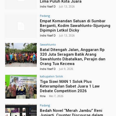
Lima Puluh Kota Juara
Indra Yosef D
-
Juli 13, 2026
Padang
Empat Komandan Satuan di Sumbar
Berganti, Kodim Sawahlunto-Sijunjung
Dipimpin Letkol Dicky
Indra Yosef D
-
Juli 13, 2026
Sawahlunto
Batal Ditengah Jalan, Anggaran Rp
320 Juta Seragam Batik Arang
Sawahlunto Dibatalkan, Perajin dan
Orang Tua Kecewa
Indra Yosef D
-
Juli 9, 2026
kabupaten Solok
Tiga Siswi MAN 1 Solok Plus
Keterampilan Sabet Juara 1 Law
Debate Competition 2026
fitria
-
Mei 7, 2026
Padang
Bedah Novel “Merah Jambu” Reni
Juniarti, Counter Discourse dalam