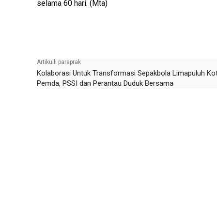
selama 60 hari. (Mta)
Facebook
X
What
Artikulli paraprak
Kolaborasi Untuk Transformasi Sepakbola Limapuluh Kot
Pemda, PSSI dan Perantau Duduk Bersama