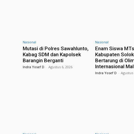
Nasional
Nasional
Mutasi di Polres Sawahlunto,
Enam Siswa MT
Kabag SDM dan Kapolsek
Kabupaten Solok 
Barangin Berganti
Bertarung di Oli
Internasional Ma
Indra Yosef D
-
Agustus 6, 2026
Indra Yosef D
-
Agustus 