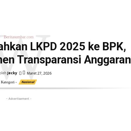
W
Beritasumbar.com
ahkan LKPD 2025 ke BPK,
men Transparansi Anggaran
oleh
Jecky
Maret 27, 2026
Kategori -
Nasional
- Advertisement -