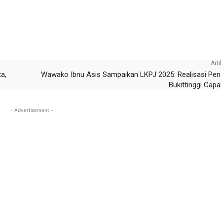
sApp
Email
Telegram
LINE
Arti
a,
Wawako Ibnu Asis Sampaikan LKPJ 2025: Realisasi Pe
Bukittinggi Capa
- Advertisement -