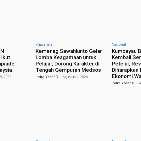
Khazanah
Nasional
sN
Kemenag Sawahlunto Gelar
Kumbayau B
Ikut
Lomba Keagamaan untuk
Kembali Se
mpiade
Pelajar, Dorong Karakter di
Petelur, Rev
laysia
Tengah Gempuran Medsos
Diharapkan
Ekonomi Wa
5, 2026
Indra Yosef D
-
Agustus 4, 2026
Indra Yosef D
-
A