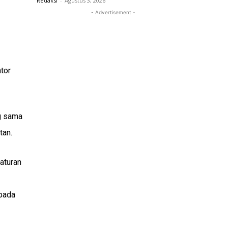
Redaksi
-
Agustus 3, 2026
- Advertisement -
tor
g sama
tan.
aturan
pada