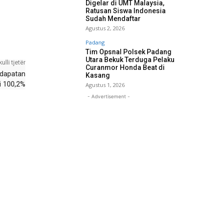
Digelar di UMT Malaysia,
Ratusan Siswa Indonesia
Sudah Mendaftar
Agustus 2, 2026
Padang
Tim Opsnal Polsek Padang
Utara Bekuk Terduga Pelaku
kulli tjetër
Curanmor Honda Beat di
ndapatan
Kasang
i 100,2%
Agustus 1, 2026
- Advertisement -