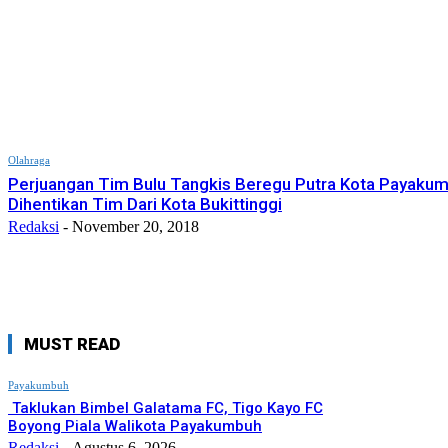
Olahraga
Perjuangan Tim Bulu Tangkis Beregu Putra Kota Payaku
Dihentikan Tim Dari Kota Bukittinggi
Redaksi
-
November 20, 2018
MUST READ
Payakumbuh
Taklukan Bimbel Galatama FC, Tigo Kayo FC
Boyong Piala Walikota Payakumbuh
Redaksi
-
Agustus 6, 2026