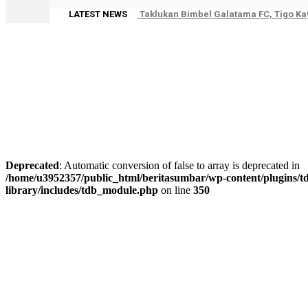
LATEST NEWS
Taklukan Bimbel Galatama FC, Tigo K
Deprecated
: Automatic conversion of false to array is deprecated in
/home/u3952357/public_html/beritasumbar/wp-content/plugins/td
library/includes/tdb_module.php
on line
350