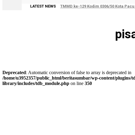
LATEST NEWS
TMMD ke-129 Kodim 0306/50 Kota Pacu
pis
Deprecated
: Automatic conversion of false to array is deprecated in
/home/u3952357/public_html/beritasumbar/wp-content/plugins/td
library/includes/tdb_module.php
on line
350