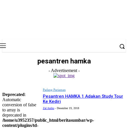
pesantren hamka
- Advertisement -
Padang Pariaman
Deprecated
:
Pesantren HAMKA 1 Adakan Study Tour
Automatic
Ke Kediri
conversion of false
Zal Ambo
-
Desember 19, 2018
to array is
deprecated in
/home/u3952357/public_html/beritasumbar/wp-
content/plugins/td-