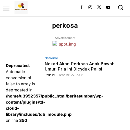
perkosa
- Advertisement -
Nasional
Nekad Akan Perkosa Anak Bawah
Deprecated
:
Umur, Pria Ini Dicyduk Polisi
Automatic
Redaksi
-
Februari 27, 2018
conversion of
false to array is
deprecated in
/home/u3952357/public_html/beritasumbar/wp-
content/plugins/td-
cloud-
library/includes/tdb_module.php
on line
350