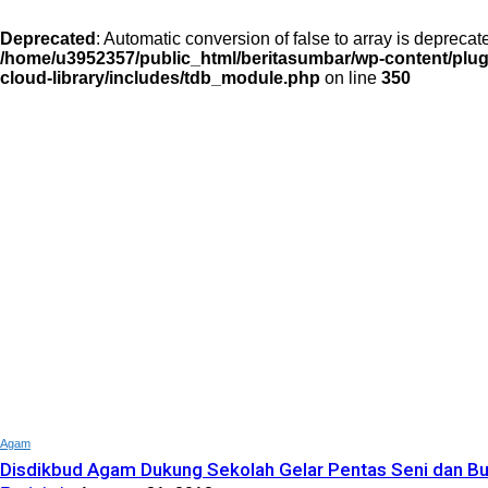
Deprecated
: Automatic conversion of false to array is deprecat
/home/u3952357/public_html/beritasumbar/wp-content/plugi
cloud-library/includes/tdb_module.php
on line
350
Agam
Disdikbud Agam Dukung Sekolah Gelar Pentas Seni dan B