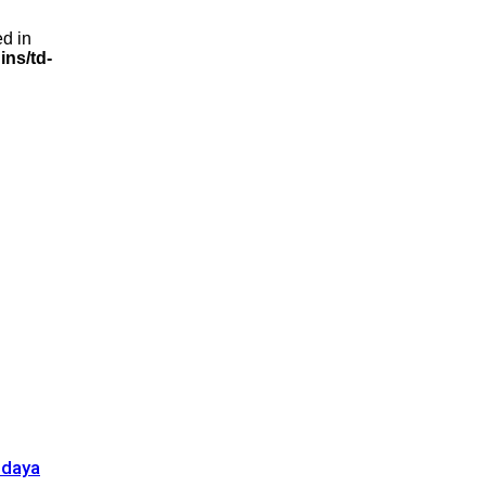
ed in
ns/td-
udaya