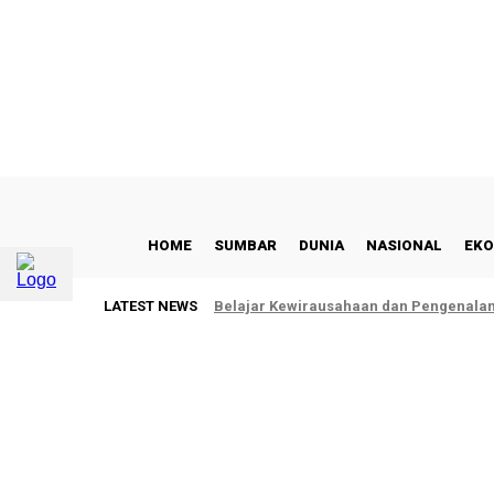
C
29.9
Padang
Sabtu, Agustus 8, 2026
HOME
SUMBAR
DUNIA
NASIONAL
EKO
LATEST NEWS
Belajar Kewirausahaan dan Pengenalan 