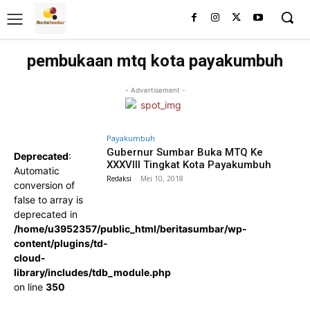
pembukaan mtq kota payakumbuh
- Advertisement -
Payakumbuh
Gubernur Sumbar Buka MTQ Ke
Deprecated
:
XXXVIII Tingkat Kota Payakumbuh
Automatic
Redaksi
-
Mei 10, 2018
conversion of
false to array is
deprecated in
/home/u3952357/public_html/beritasumbar/wp-
content/plugins/td-
cloud-
library/includes/tdb_module.php
on line
350