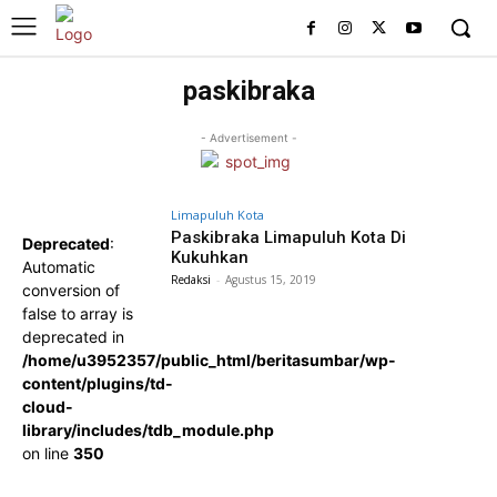
paskibraka
- Advertisement -
Limapuluh Kota
Paskibraka Limapuluh Kota Di
Deprecated
:
Kukuhkan
Automatic
Redaksi
-
Agustus 15, 2019
conversion of
false to array is
deprecated in
/home/u3952357/public_html/beritasumbar/wp-
content/plugins/td-
cloud-
library/includes/tdb_module.php
on line
350