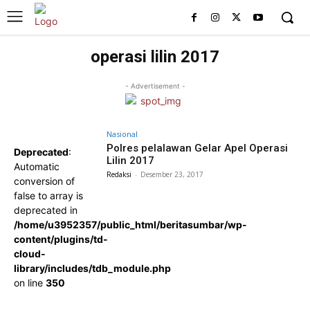
operasi lilin 2017
- Advertisement -
Nasional
Polres pelalawan Gelar Apel Operasi
Deprecated
:
Lilin 2017
Automatic
Redaksi
-
Desember 23, 2017
conversion of
false to array is
deprecated in
/home/u3952357/public_html/beritasumbar/wp-
content/plugins/td-
cloud-
library/includes/tdb_module.php
on line
350