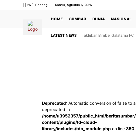
C
26
Padang
Kamis, Agustus 6, 2026
HOME
SUMBAR
DUNIA
NASIONAL
LATEST NEWS
Taklukan Bimbel Galatama FC,
Deprecated
: Automatic conversion of false to a
deprecated in
/home/u3952357/public_html/beritasumbar
content/plugins/td-cloud-
library/includes/tdb_module.php
on line
350