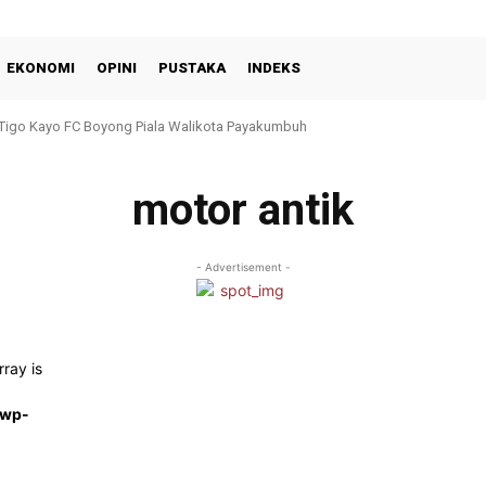
EKONOMI
OPINI
PUSTAKA
INDEKS
 Tigo Kayo FC Boyong Piala Walikota Payakumbuh
motor antik
- Advertisement -
rray is
/wp-