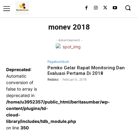
monev 2018
- Advertisement -
Payakumbuh
Pemko Gelar Rapat Monitoring Dan
Deprecated
:
Evaluasi Pertama Di 2018
Automatic
Redaksi
-
Februari 6, 2018
conversion of
false to array is
deprecated in
/home/u3952357/public_html/beritasumbar/wp-
content/plugins/td-
cloud-
library/includes/tdb_module.php
on line
350