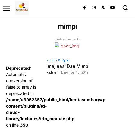
mimpi
- Advertisement -
Kolom & Opini
Imajinasi Dan Mimpi
Deprecated
:
Redaksi
-
Desember 15, 2019
Automatic
conversion of
false to array is
deprecated in
/home/u3952357/public_html/beritasumbar/wp-
content/plugins/td-
cloud-
library/includes/tdb_module.php
on line
350