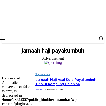
jamaah haji payakumbuh
- Advertisement -
Payakumbuh
Deprecated
:
Jamaah Haji Asal Kota Payakumbuh
Automatic
Tiba Di Kampung Halaman
conversion of false
Redaksi
-
September 7, 2018
to array is
deprecated in
/home/u3952357/public_html/beritasumbar/wp-
content/plugins/td-