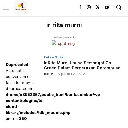
ir rita murni
- Advertisement -
Kolom & Opini
Ir.Rita Murni Usung Semangat Go
Deprecated
:
Green Dalam Pergerakan Perempuan
Automatic
Redaksi
-
September 20, 2018
conversion of
false to array is
deprecated in
/home/u3952357/public_html/beritasumbar/wp-
content/plugins/td-
cloud-
library/includes/tdb_module.php
on line
350