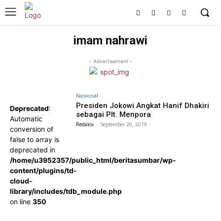
imam nahrawi
- Advertisement -
Nasional
Presiden Jokowi Angkat Hanif Dhakiri
Deprecated
:
sebagai Plt. Menpora
Automatic
Redaksi
-
September 20, 2019
conversion of
false to array is
deprecated in
/home/u3952357/public_html/beritasumbar/wp-
content/plugins/td-
cloud-
library/includes/tdb_module.php
on line
350