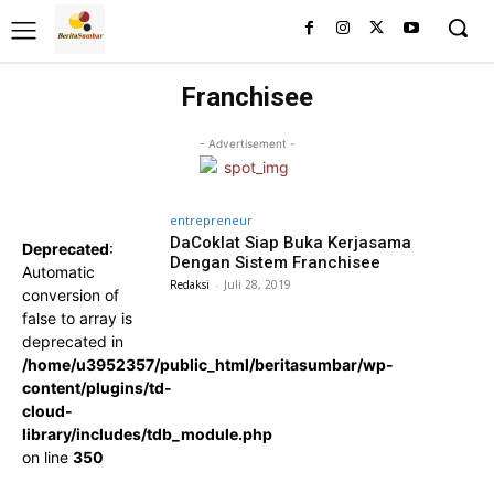
Franchisee
- Advertisement -
entrepreneur
DaCoklat Siap Buka Kerjasama
Deprecated
:
Dengan Sistem Franchisee
Automatic
Redaksi
-
Juli 28, 2019
conversion of
false to array is
deprecated in
/home/u3952357/public_html/beritasumbar/wp-
content/plugins/td-
cloud-
library/includes/tdb_module.php
on line
350