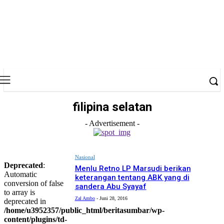
filipina selatan
- Advertisement -
Nasional
Deprecated
:
Menlu Retno LP Marsudi berikan
Automatic
keterangan tentang ABK yang di
conversion of false
sandera Abu Syayaf
to array is
Zal Ambo
-
Juni 28, 2016
deprecated in
/home/u3952357/public_html/beritasumbar/wp-
content/plugins/td-