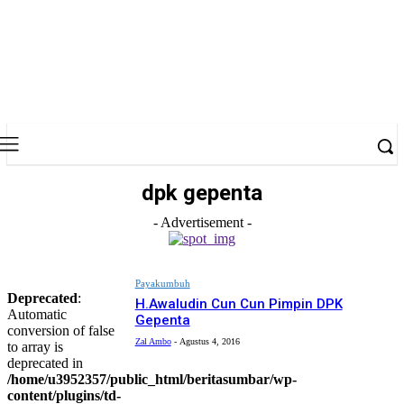
dpk gepenta
- Advertisement -
Payakumbuh
Deprecated
:
H.Awaludin Cun Cun Pimpin DPK
Automatic
Gepenta
conversion of false
Zal Ambo
-
Agustus 4, 2016
to array is
deprecated in
/home/u3952357/public_html/beritasumbar/wp-
content/plugins/td-