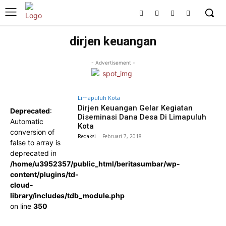
dirjen keuangan
- Advertisement -
Limapuluh Kota
Dirjen Keuangan Gelar Kegiatan
Deprecated
:
Diseminasi Dana Desa Di Limapuluh
Automatic
Kota
conversion of
Redaksi
-
Februari 7, 2018
false to array is
deprecated in
/home/u3952357/public_html/beritasumbar/wp-
content/plugins/td-
cloud-
library/includes/tdb_module.php
on line
350