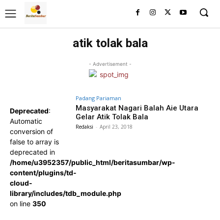
atik tolak bala
- Advertisement -
Padang Pariaman
Masyarakat Nagari Balah Aie Utara
Deprecated
:
Gelar Atik Tolak Bala
Automatic
Redaksi
-
April 23, 2018
conversion of
false to array is
deprecated in
/home/u3952357/public_html/beritasumbar/wp-
content/plugins/td-
cloud-
library/includes/tdb_module.php
on line
350