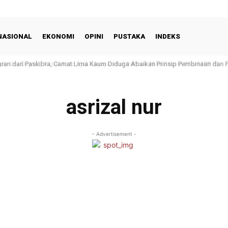
NASIONAL
EKONOMI
OPINI
PUSTAKA
INDEKS
an dari Paskibra, Camat Lima Kaum Diduga Abaikan Prinsip Pembinaan dan Pe
Era Digital, Arisal Aziz Ajak Masyarakat Perkuat Nilai Empat Pilar MPR RI
asrizal nur
- Advertisement -