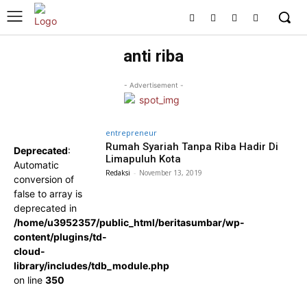
anti riba
- Advertisement -
entrepreneur
Rumah Syariah Tanpa Riba Hadir Di
Deprecated
:
Limapuluh Kota
Automatic
Redaksi
-
November 13, 2019
conversion of
false to array is
deprecated in
/home/u3952357/public_html/beritasumbar/wp-
content/plugins/td-
cloud-
library/includes/tdb_module.php
on line
350