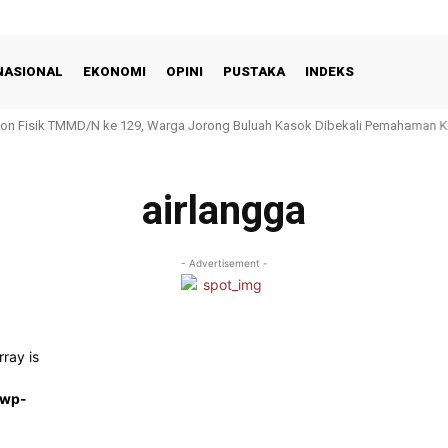
NASIONAL
EKONOMI
OPINI
PUSTAKA
INDEKS
n Fisik TMMD/N ke 129, Warga Jorong Buluah Kasok Dibekali Pemahaman Ke
ce Hadir Dengan Hunian Asri dan Nyaman
airlangga
- Advertisement -
rray is
/wp-