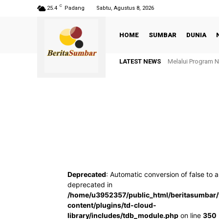
C
25.4
Padang
Sabtu, Agustus 8, 2026
HOME
SUMBAR
DUNIA
LATEST NEWS
Melalui Program No
Selaras Residen
Deprecated
: Automatic conversion of false to a
deprecated in
/home/u3952357/public_html/beritasumbar
content/plugins/td-cloud-
library/includes/tdb_module.php
on line
350