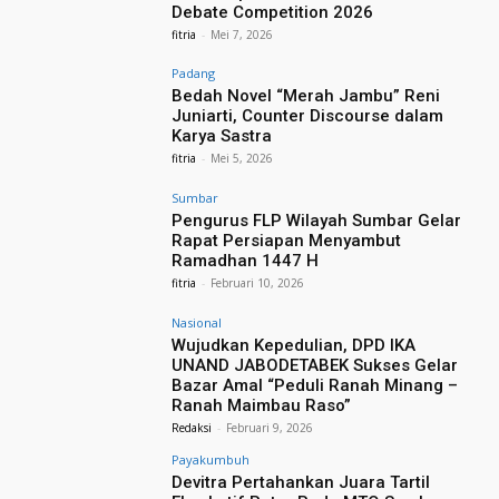
Debate Competition 2026
fitria
-
Mei 7, 2026
Padang
Bedah Novel “Merah Jambu” Reni
Juniarti, Counter Discourse dalam
Karya Sastra
fitria
-
Mei 5, 2026
Sumbar
Pengurus FLP Wilayah Sumbar Gelar
Rapat Persiapan Menyambut
Ramadhan 1447 H
fitria
-
Februari 10, 2026
Nasional
Wujudkan Kepedulian, DPD IKA
UNAND JABODETABEK Sukses Gelar
Bazar Amal “Peduli Ranah Minang –
Ranah Maimbau Raso”
Redaksi
-
Februari 9, 2026
Payakumbuh
Devitra Pertahankan Juara Tartil