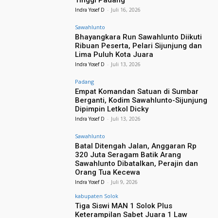
Tinggi Padang
Indra Yosef D
-
Juli 16, 2026
Sawahlunto
Bhayangkara Run Sawahlunto Diikuti
Ribuan Peserta, Pelari Sijunjung dan
Lima Puluh Kota Juara
Indra Yosef D
-
Juli 13, 2026
Padang
Empat Komandan Satuan di Sumbar
Berganti, Kodim Sawahlunto-Sijunjung
Dipimpin Letkol Dicky
Indra Yosef D
-
Juli 13, 2026
Sawahlunto
Batal Ditengah Jalan, Anggaran Rp
320 Juta Seragam Batik Arang
Sawahlunto Dibatalkan, Perajin dan
Orang Tua Kecewa
Indra Yosef D
-
Juli 9, 2026
kabupaten Solok
Tiga Siswi MAN 1 Solok Plus
Keterampilan Sabet Juara 1 Law