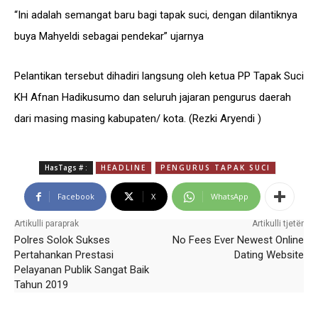
“Ini adalah semangat baru bagi tapak suci, dengan dilantiknya
buya Mahyeldi sebagai pendekar” ujarnya
Pelantikan tersebut dihadiri langsung oleh ketua PP Tapak Suci
KH Afnan Hadikusumo dan seluruh jajaran pengurus daerah
dari masing masing kabupaten/ kota. (Rezki Aryendi )
HasTags # :
HEADLINE
PENGURUS TAPAK SUCI
Facebook
X
WhatsApp
Artikulli paraprak
Artikulli tjetër
Polres Solok Sukses
No Fees Ever Newest Online
Pertahankan Prestasi
Dating Website
Pelayanan Publik Sangat Baik
Tahun 2019