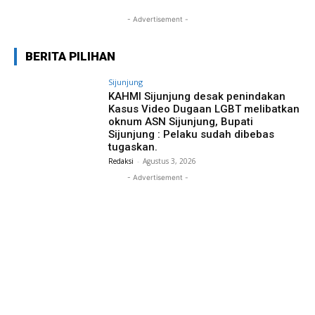
- Advertisement -
BERITA PILIHAN
Sijunjung
KAHMI Sijunjung desak penindakan
Kasus Video Dugaan LGBT melibatkan
oknum ASN Sijunjung, Bupati
Sijunjung : Pelaku sudah dibebas
tugaskan.
Redaksi
-
Agustus 3, 2026
- Advertisement -