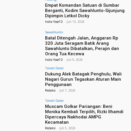
Empat Komandan Satuan di Sumbar
Berganti, Kodim Sawahlunto-Sijunjung
Dipimpin Letkol Dicky
Indra Yosef D
-
Juli 13, 2026
Sawahlunto
Batal Ditengah Jalan, Anggaran Rp
320 Juta Seragam Batik Arang
Sawahlunto Dibatalkan, Perajin dan
Orang Tua Kecewa
Indra Yosef D
-
Juli 9, 2026
Tanah Datar
Dukung Alek Batagak Penghulu, Wali
Nagari Gurun Tegaskan Aturan Main
Penggunaan
Redaksi
-
Juli 7, 2026
Tanah Datar
​Muscam Golkar Pariangan: Beni
Monika Kembali Terpilih, Rizki Ilhamdi
Dipercaya Nakhodai AMPG
Kecamatan
Redaksi
-
Juli 5, 2026