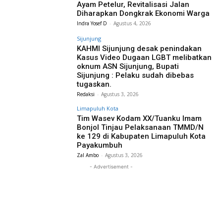
Ayam Petelur, Revitalisasi Jalan
Diharapkan Dongkrak Ekonomi Warga
Indra Yosef D
-
Agustus 4, 2026
Sijunjung
KAHMI Sijunjung desak penindakan
Kasus Video Dugaan LGBT melibatkan
oknum ASN Sijunjung, Bupati
Sijunjung : Pelaku sudah dibebas
tugaskan.
Redaksi
-
Agustus 3, 2026
Limapuluh Kota
Tim Wasev Kodam XX/Tuanku Imam
Bonjol Tinjau Pelaksanaan TMMD/N
ke 129 di Kabupaten Limapuluh Kota
Payakumbuh
Zal Ambo
-
Agustus 3, 2026
- Advertisement -