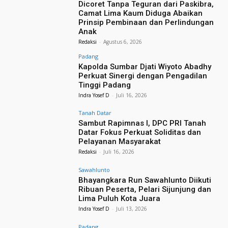
Dicoret Tanpa Teguran dari Paskibra,
Camat Lima Kaum Diduga Abaikan
Prinsip Pembinaan dan Perlindungan
Anak
Redaksi
-
Agustus 6, 2026
Padang
Kapolda Sumbar Djati Wiyoto Abadhy
Perkuat Sinergi dengan Pengadilan
Tinggi Padang
Indra Yosef D
-
Juli 16, 2026
Tanah Datar
Sambut Rapimnas I, DPC PRI Tanah
Datar Fokus Perkuat Soliditas dan
Pelayanan Masyarakat
Redaksi
-
Juli 16, 2026
Sawahlunto
Bhayangkara Run Sawahlunto Diikuti
Ribuan Peserta, Pelari Sijunjung dan
Lima Puluh Kota Juara
Indra Yosef D
-
Juli 13, 2026
Padang